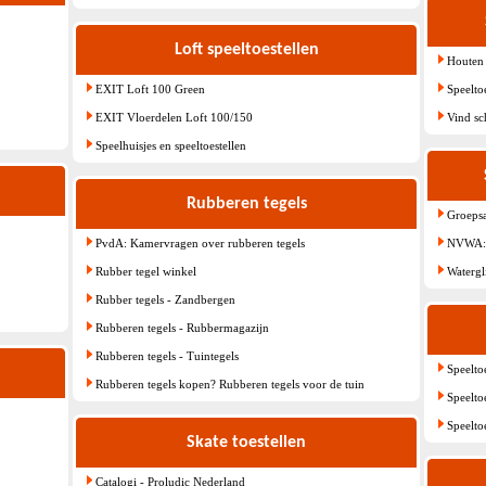
Loft speeltoestellen
Houten 
EXIT Loft 100 Green
Speelto
EXIT Vloerdelen Loft 100/150
Vind s
Speelhuisjes en speeltoestellen
Rubberen tegels
Groeps
PvdA: Kamervragen over rubberen tegels
NVWA: v
Rubber tegel winkel
Watergl
Rubber tegels - Zandbergen
Rubberen tegels - Rubbermagazijn
Rubberen tegels - Tuintegels
Speelto
Rubberen tegels kopen? Rubberen tegels voor de tuin
Speelto
Speelto
Skate toestellen
Catalogi - Proludic Nederland