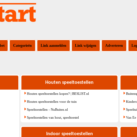
bet
Categorieën
Link aanmelden
Link wijzigen
Adverteren
Lo
Houten speeltoestellen
Houten speeltoestellen kopen? | BESLIST.nl
Buitens
Houten speeltoestellen voor de tuin
Kinder
Speeltoestellen - NuBuiten.nl
Speeltu
Speeltoestellen van hout, speeltoestel
Van Ee 
Indoor speeltoestellen