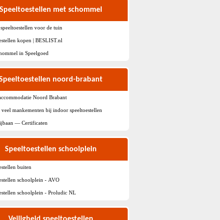
Speeltoestellen met schommel
speeltoestellen voor de tuin
estellen kopen | BESLIST.nl
chommel in Speelgoed
Speeltoestellen noord-brabant
accommodatie Noord Brabant
eel mankementen bij indoor speeltoestellen
ijbaan — Certificaten
Speeltoestellen schoolplein
estellen buiten
estellen schoolplein - AVO
estellen schoolplein - Proludic NL
Veiligheid speeltoestellen