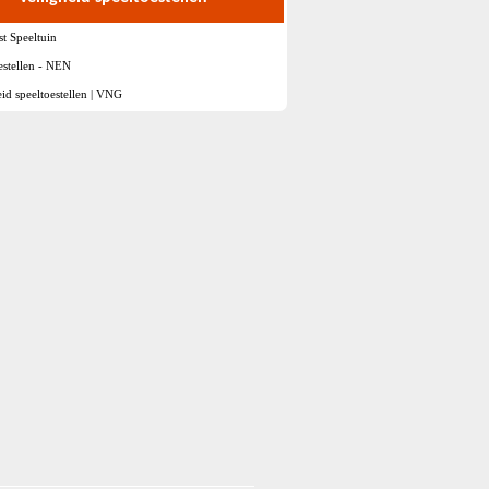
st Speeltuin
estellen - NEN
eid speeltoestellen | VNG