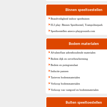
Binnen speeltoestellen
Brandveiligheid indoor speeltuinen
ELI play: Binnen Speeltoestel, Trampolinepark
Speeltoestellen ameco-playgrounds.com
Bodem materialen
Afvalstoffase asbesthoudende materialen
Bodem dijk en oeverbescherming
Bodem en puingranulaat
Inductie pannen
Tarieven bodemmaterialen
Verkoop bodemmaterialen
Verkoop van vastgoed en bodemmaterialen
Buiten speeltoestellen