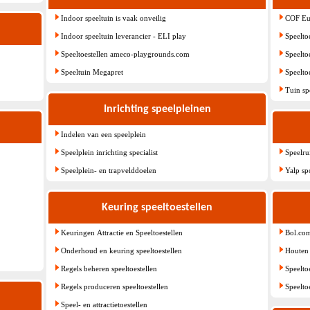
Indoor speeltuin is vaak onveilig
COF Eur
Indoor speeltuin leverancier - ELI play
Speelto
Speeltoestellen ameco-playgrounds.com
Speelto
Speeltuin Megapret
Speelto
Tuin s
Inrichting speelpleinen
Indelen van een speelplein
Speelplein inrichting specialist
Speelru
Speelplein- en trapvelddoelen
Yalp spo
Keuring speeltoestellen
Keuringen Attractie en Speeltoestellen
Bol.com
Onderhoud en keuring speeltoestellen
Houten 
Regels beheren speeltoestellen
Speelto
Regels produceren speeltoestellen
Speelto
Speel- en attractietoestellen