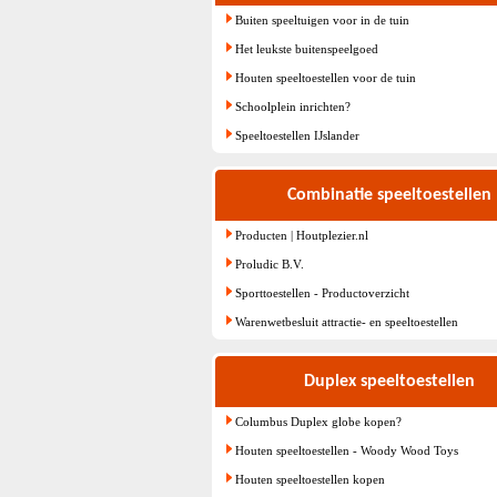
Buiten speeltuigen voor in de tuin
Het leukste buitenspeelgoed
Houten speeltoestellen voor de tuin
Schoolplein inrichten?
Speeltoestellen IJslander
Combinatie speeltoestellen
Producten | Houtplezier.nl
Proludic B.V.
Sporttoestellen - Productoverzicht
Warenwetbesluit attractie- en speeltoestellen
Duplex speeltoestellen
Columbus Duplex globe kopen?
Houten speeltoestellen - Woody Wood Toys
Houten speeltoestellen kopen